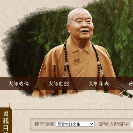
大師略傳
大師動態
大事年表
書
籍
搜尋範圍
請輸入關鍵字
目