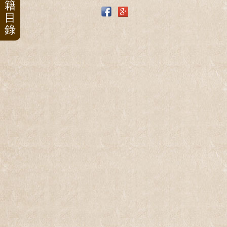
籍
目
錄