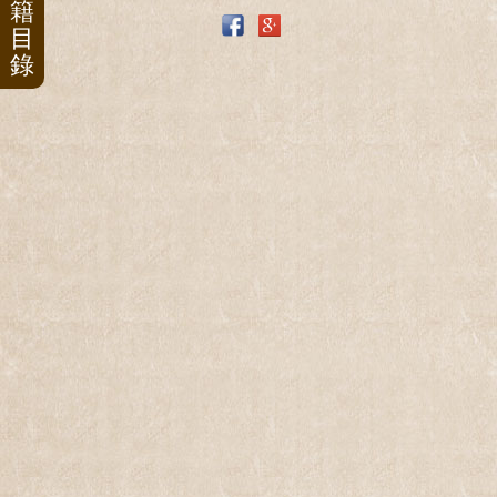
籍
目
錄