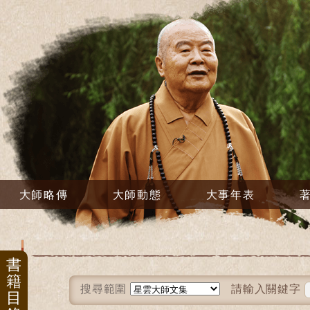
大師略傳
大師動態
大事年表
書
籍
搜尋範圍
請輸入關鍵字
目